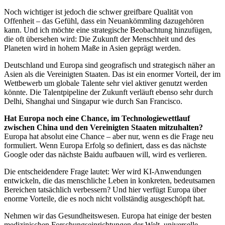
Noch wichtiger ist jedoch die schwer greifbare Qualität von
Offenheit – das Gefühl, dass ein Neuankömmling dazugehören
kann. Und ich möchte eine strategische Beobachtung hinzufügen,
die oft übersehen wird: Die Zukunft der Menschheit und des
Planeten wird in hohem Maße in Asien geprägt werden.
Deutschland und Europa sind geografisch und strategisch näher an
Asien als die Vereinigten Staaten. Das ist ein enormer Vorteil, der im
Wettbewerb um globale Talente sehr viel aktiver genutzt werden
könnte. Die Talentpipeline der Zukunft verläuft ebenso sehr durch
Delhi, Shanghai und Singapur wie durch San Francisco.
Hat Europa noch eine Chance, im Technologiewettlauf
zwischen China und den Vereinigten Staaten mitzuhalten?
Europa hat absolut eine Chance – aber nur, wenn es die Frage neu
formuliert. Wenn Europa Erfolg so definiert, dass es das nächste
Google oder das nächste Baidu aufbauen will, wird es verlieren.
Die entscheidendere Frage lautet: Wer wird KI-Anwendungen
entwickeln, die das menschliche Leben in konkreten, bedeutsamen
Bereichen tatsächlich verbessern? Und hier verfügt Europa über
enorme Vorteile, die es noch nicht vollständig ausgeschöpft hat.
Nehmen wir das Gesundheitswesen. Europa hat einige der besten
medizinischen Forschungseinrichtungen der Welt, universelle