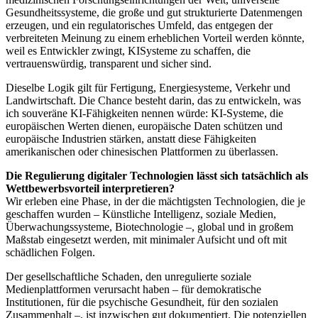
Gesundheitssysteme, die große und gut strukturierte Datenmengen
erzeugen, und ein regulatorisches Umfeld, das entgegen der
verbreiteten Meinung zu einem erheblichen Vorteil werden könnte,
weil es Entwickler zwingt, KISysteme zu schaffen, die
vertrauenswürdig, transparent und sicher sind.
Dieselbe Logik gilt für Fertigung, Energiesysteme, Verkehr und
Landwirtschaft. Die Chance besteht darin, das zu entwickeln, was
ich souveräne KI-Fähigkeiten nennen würde: KI-Systeme, die
europäischen Werten dienen, europäische Daten schützen und
europäische Industrien stärken, anstatt diese Fähigkeiten
amerikanischen oder chinesischen Plattformen zu überlassen.
Die Regulierung digitaler Technologien lässt sich tatsächlich als
Wettbewerbsvorteil interpretieren?
Wir erleben eine Phase, in der die mächtigsten Technologien, die je
geschaffen wurden – Künstliche Intelligenz, soziale Medien,
Überwachungssysteme, Biotechnologie –, global und in großem
Maßstab eingesetzt werden, mit minimaler Aufsicht und oft mit
schädlichen Folgen.
Der gesellschaftliche Schaden, den unregulierte soziale
Medienplattformen verursacht haben – für demokratische
Institutionen, für die psychische Gesundheit, für den sozialen
Zusammenhalt –, ist inzwischen gut dokumentiert. Die potenziellen