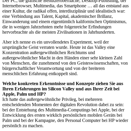
Der PC, die grafische Benutzeroberfläche, Desktop-Publishing, der
Internetbrowser, Multimedia, das Smartphone … all das entstand aus
einer Kultur, die radikal offen, interdisziplinär und idealistisch war:
eine Verbindung aus Talent, Kapital, akademischer Brillanz,
Einwanderung und einem eigentümlich kalifornischen Optimismus,
die in wenigen Jahrzehnten mehr folgenreiche Erfindungen
hervorbrachte als die meisten Zivilisationen in Jahrhunderten.
Aber ich nenne es ein unvollendetes Experiment, weil der
ursprüngliche Geist verraten wurde. Heute ist das Valley eine
Konzentration außergewöhnlichen Reichtums und
außergewöhnlicher Macht in den Händen einer sehr kleinen Zahl
von Menschen, die zunehmend von den Geisteswissenschaften, von
bürgerschaftlicher Verantwortung und von der breiteren
menschlichen Erfahrung entkoppelt sind.
Welche konkreten Erkenntnisse und Konzepte ziehen Sie aus
Ihren Erfahrungen im Silicon Valley und aus Ihrer Zeit bei
Apple, Palm und HP?
Ich hatte das außergewöhnliche Privileg, bei mehreren
entscheidenden Momenten der digitalen Revolution dabei zu sein:
bei der Entstehung des Multimedia-Computings bei Apple, bei der
Entwicklung des ersten wirklich persönlichen mobilen Geräts bei
Palm und bei der Kampagne, den Personal Computer bei HP wieder
persönlich zu machen.