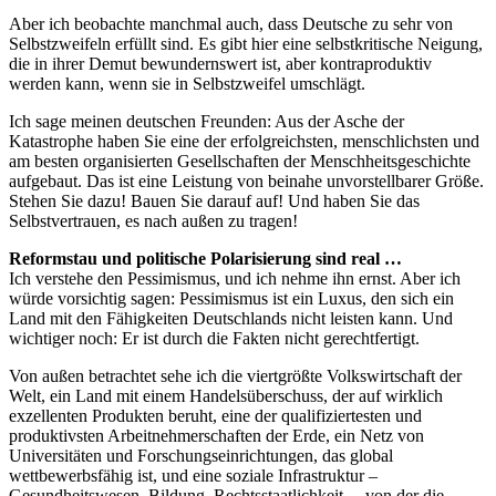
Aber ich beobachte manchmal auch, dass Deutsche zu sehr von
Selbstzweifeln erfüllt sind. Es gibt hier eine selbstkritische Neigung,
die in ihrer Demut bewundernswert ist, aber kontraproduktiv
werden kann, wenn sie in Selbstzweifel umschlägt.
Ich sage meinen deutschen Freunden: Aus der Asche der
Katastrophe haben Sie eine der erfolgreichsten, menschlichsten und
am besten organisierten Gesellschaften der Menschheitsgeschichte
aufgebaut. Das ist eine Leistung von beinahe unvorstellbarer Größe.
Stehen Sie dazu! Bauen Sie darauf auf! Und haben Sie das
Selbstvertrauen, es nach außen zu tragen!
Reformstau und politische Polarisierung sind real …
Ich verstehe den Pessimismus, und ich nehme ihn ernst. Aber ich
würde vorsichtig sagen: Pessimismus ist ein Luxus, den sich ein
Land mit den Fähigkeiten Deutschlands nicht leisten kann. Und
wichtiger noch: Er ist durch die Fakten nicht gerechtfertigt.
Von außen betrachtet sehe ich die viertgrößte Volkswirtschaft der
Welt, ein Land mit einem Handelsüberschuss, der auf wirklich
exzellenten Produkten beruht, eine der qualifiziertesten und
produktivsten Arbeitnehmerschaften der Erde, ein Netz von
Universitäten und Forschungseinrichtungen, das global
wettbewerbsfähig ist, und eine soziale Infrastruktur –
Gesundheitswesen, Bildung, Rechtsstaatlichkeit –, von der die