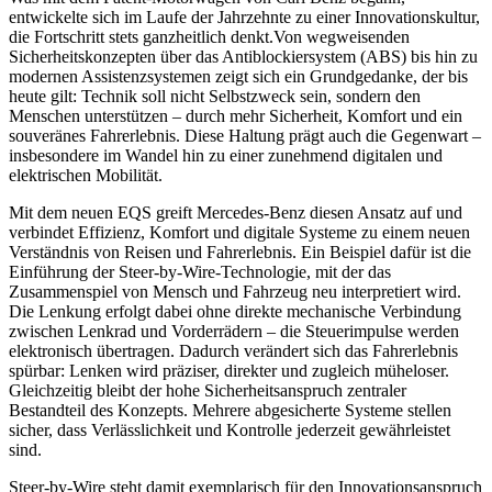
entwickelte sich im Laufe der Jahrzehnte zu einer Innovationskultur,
die Fortschritt stets ganzheitlich denkt.Von wegweisenden
Sicherheitskonzepten über das Antiblockiersystem (ABS) bis hin zu
modernen Assistenzsystemen zeigt sich ein Grundgedanke, der bis
heute gilt: Technik soll nicht Selbstzweck sein, sondern den
Menschen unterstützen – durch mehr Sicherheit, Komfort und ein
souveränes Fahrerlebnis. Diese Haltung prägt auch die Gegenwart –
insbesondere im Wandel hin zu einer zunehmend digitalen und
elektrischen Mobilität.
Mit dem neuen EQS greift Mercedes-Benz diesen Ansatz auf und
verbindet Effizienz, Komfort und digitale Systeme zu einem neuen
Verständnis von Reisen und Fahrerlebnis. Ein Beispiel dafür ist die
Einführung der Steer-by-Wire-Technologie, mit der das
Zusammenspiel von Mensch und Fahrzeug neu interpretiert wird.
Die Lenkung erfolgt dabei ohne direkte mechanische Verbindung
zwischen Lenkrad und Vorderrädern – die Steuerimpulse werden
elektronisch übertragen. Dadurch verändert sich das Fahrerlebnis
spürbar: Lenken wird präziser, direkter und zugleich müheloser.
Gleichzeitig bleibt der hohe Sicherheitsanspruch zentraler
Bestandteil des Konzepts. Mehrere abgesicherte Systeme stellen
sicher, dass Verlässlichkeit und Kontrolle jederzeit gewährleistet
sind.
Steer-by-Wire steht damit exemplarisch für den Innovationsanspruch