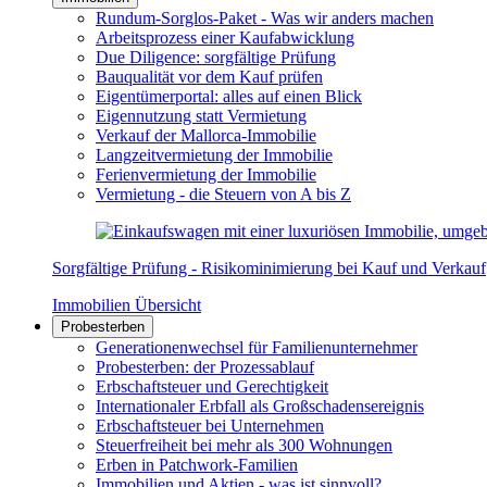
Rundum-Sorglos-Paket - Was wir anders machen
Arbeitsprozess einer Kaufabwicklung
Due Diligence: sorgfältige Prüfung
Bauqualität vor dem Kauf prüfen
Eigentümerportal: alles auf einen Blick
Eigennutzung statt Vermietung
Verkauf der Mallorca-Immobilie
Langzeitvermietung der Immobilie
Ferienvermietung der Immobilie
Vermietung - die Steuern von A bis Z
Sorgfältige Prüfung - Risikominimierung bei Kauf und Verkauf
Immobilien Übersicht
Probesterben
Generationenwechsel für Familienunternehmer
Probesterben: der Prozessablauf
Erbschaftsteuer und Gerechtigkeit
Internationaler Erbfall als Großschadensereignis
Erbschaftsteuer bei Unternehmen
Steuerfreiheit bei mehr als 300 Wohnungen
Erben in Patchwork-Familien
Immobilien und Aktien - was ist sinnvoll?