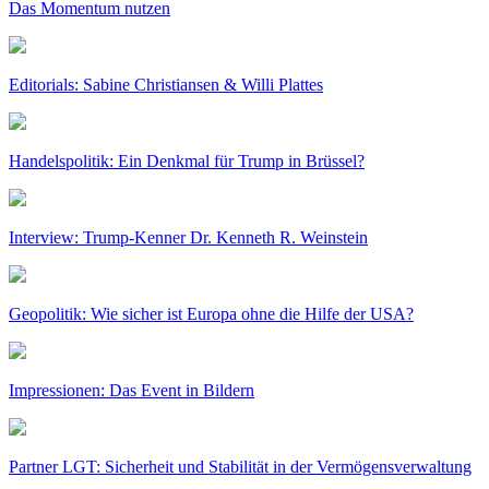
Das Momentum nutzen
Editorials: Sabine Christiansen & Willi Plattes
Handelspolitik: Ein Denkmal für Trump in Brüssel?
Interview: Trump-Kenner Dr. Kenneth R. Weinstein
Geopolitik: Wie sicher ist Europa ohne die Hilfe der USA?
Impressionen: Das Event in Bildern
Partner LGT: Sicherheit und Stabilität in der Vermögensverwaltung